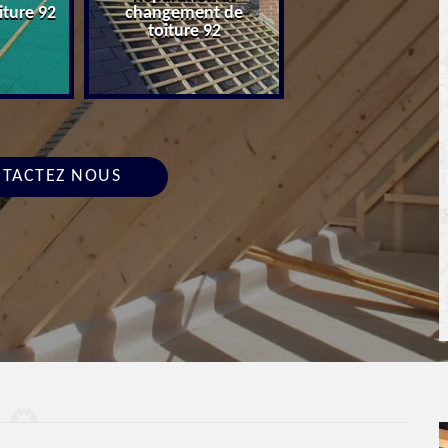
iture 92
changement de
Devis toiture 9
toiture 92
TACTEZ NOUS