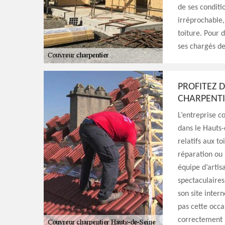
de ses conditi
irréprochable
toiture. Pour 
ses chargés de
PROFITEZ 
CHARPENTI
L’entreprise c
dans le Hauts-
relatifs aux t
réparation ou
équipe d’artis
spectaculaires
son site intern
pas cette occa
correctement 