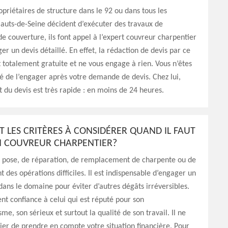
opriétaires de structure dans le 92 ou dans tous les
auts-de-Seine décident d’exécuter des travaux de
e couverture, ils font appel à l’expert couvreur charpentier
er un devis détaillé. En effet, la rédaction de devis par ce
t totalement gratuite et ne vous engage à rien. Vous n’êtes
é de l’engager après votre demande de devis. Chez lui,
t du devis est très rapide : en moins de 24 heures.
T LES CRITÈRES À CONSIDÉRER QUAND IL FAUT
N COUVREUR CHARPENTIER?
e pose, de réparation, de remplacement de charpente ou de
t des opérations difficiles. Il est indispensable d’engager un
dans le domaine pour éviter d’autres dégâts irréversibles.
nt confiance à celui qui est réputé pour son
me, son sérieux et surtout la qualité de son travail. Il ne
lier de prendre en compte votre situation financière. Pour