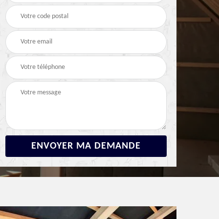
Devis fuite de toiture
Devis réparation de
2
92 Hauts-de-Seine
toiture 92