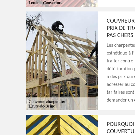
COUVREUR 
PRIX DE T
PAS CHERS
Les charpentes
esthétique à l’
traiter contre
détérioration 
à des prix qui
adresser au co
tarifaires son
demander un d
POURQUOI 
COUVERTUR