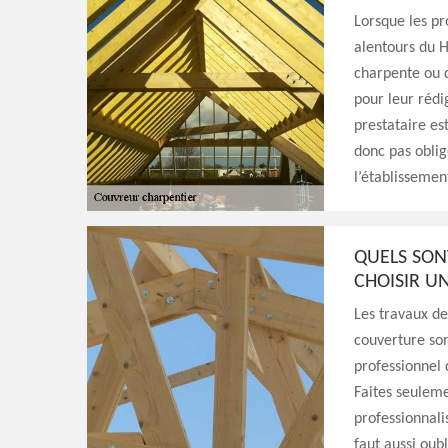
Lorsque les pr
alentours du H
charpente ou d
pour leur rédig
prestataire es
donc pas oblig
l’établissemen
QUELS SON
CHOISIR U
Les travaux d
couverture son
professionnel 
Faites seuleme
professionnalis
faut aussi oub