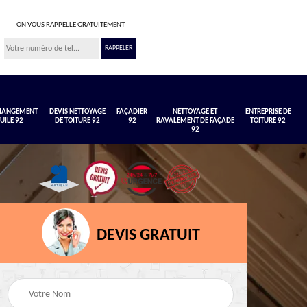
ON VOUS RAPPELLE GRATUITEMENT
CHANGEMENT
DEVIS NETTOYAGE
FAÇADIER
NETTOYAGE ET
ENTREPRISE DE
TUILE 92
DE TOITURE 92
92
RAVALEMENT DE FAÇADE
TOITURE 92
92
DEVIS GRATUIT