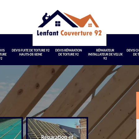
VIS
DEVIS FUITE DE TOITURE 92
DEVIS RÉPARATION
RÉPARATEUR
DEVIS 
TURE
HAUTS-DE-SEINE
DE TOITURE 92
INSTALLATEUR DE VELUX
DE 
92
92
Réparation et