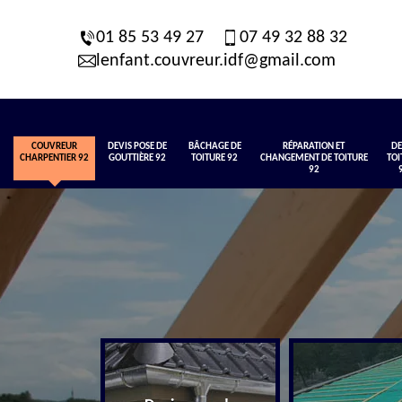
01 85 53 49 27
07 49 32 88 32
lenfant.couvreur.idf@gmail.com
COUVREUR
DEVIS POSE DE
BÂCHAGE DE
RÉPARATION ET
DE
CHARPENTIER 92
GOUTTIÈRE 92
TOITURE 92
CHANGEMENT DE TOITURE
TOI
92