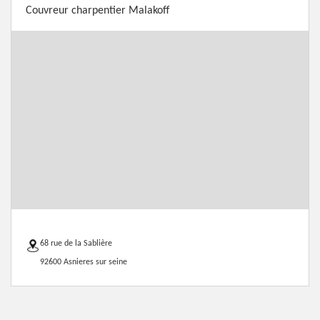
Couvreur charpentier Malakoff
68 rue de la Sablière
92600 Asnieres sur seine