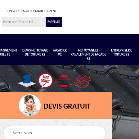
ON VOUS RAPPELLE GRATUITEMENT
CHANGEMENT
DEVIS NETTOYAGE
FAÇADIER
NETTOYAGE ET
ENTREPRISE DE
TUILE 92
DE TOITURE 92
92
RAVALEMENT DE FAÇADE
TOITURE 92
92
DEVIS GRATUIT