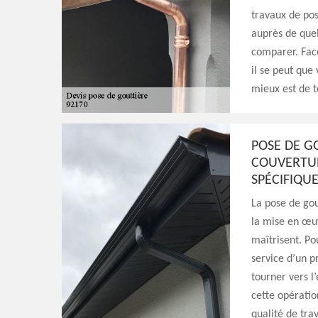
travaux de pos
auprès de quel
comparer. Face
il se peut que
mieux est de t
POSE DE GO
COUVERTUR
SPÉCIFIQU
La pose de gou
la mise en œuv
maîtrisent. Po
service d’un p
tourner vers l
cette opératio
qualité de tra