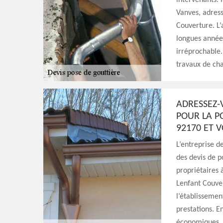
intervenants. 
Vanves, adress
Couverture. L’
longues années
irréprochable.
travaux de ch
ADRESSEZ-
POUR LA P
92170 ET 
L’entreprise d
des devis de p
propriétaires 
Lenfant Couver
l’établissement
prestations. En
économiques.