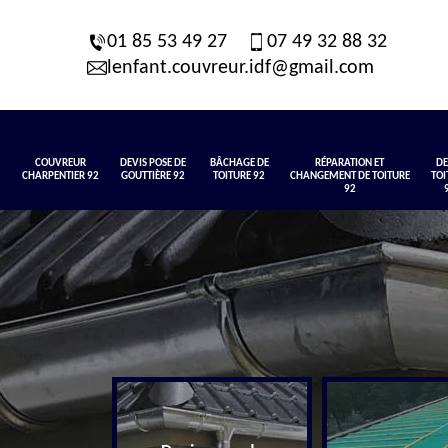
01 85 53 49 27
07 49 32 88 32
lenfant.couvreur.idf@gmail.com
COUVREUR
DEVIS POSE DE
BÂCHAGE DE
RÉPARATION ET
DE
CHARPENTIER 92
GOUTTIÈRE 92
TOITURE 92
CHANGEMENT DE TOITURE
TOI
92