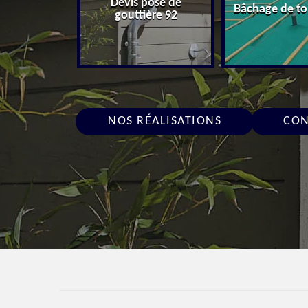
charpentier
Devis pose de
Bâchage de to
92
gouttière 92
NOS RÉALISATIONS
CON