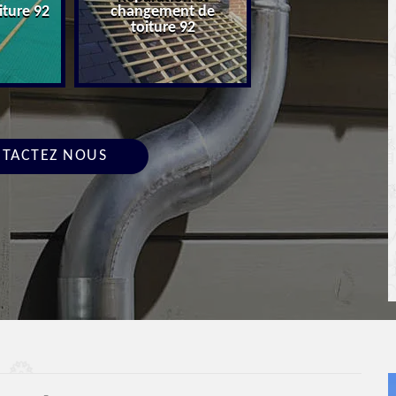
iture 92
changement de
Devis toiture 9
toiture 92
TACTEZ NOUS