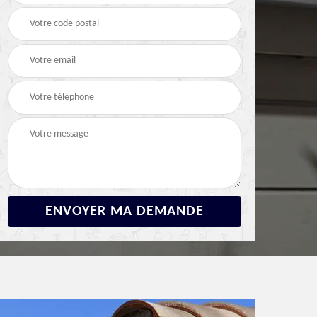
Devis fuite de toiture
Devis réparation de
2
92 Hauts-de-Seine
toiture 92