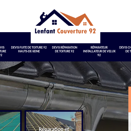
VIS
DEVIS FUITE DE TOITURE 92
DEVIS RÉPARATION
RÉPARATEUR
DEVIS 
TURE
HAUTS-DE-SEINE
DE TOITURE 92
INSTALLATEUR DE VELUX
DE 
92
92
Réparation et