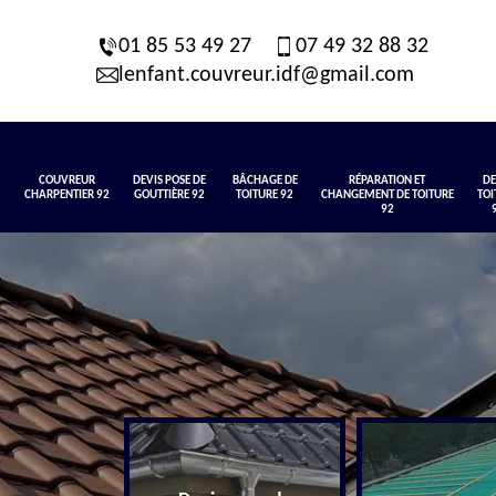
01 85 53 49 27
07 49 32 88 32
lenfant.couvreur.idf@gmail.com
COUVREUR
DEVIS POSE DE
BÂCHAGE DE
RÉPARATION ET
DE
CHARPENTIER 92
GOUTTIÈRE 92
TOITURE 92
CHANGEMENT DE TOITURE
TOI
92