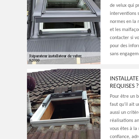
de velux qui p
interventions 
normes en la m
et les malfaçon
contacter si v
pour des infor
sans engagem
INSTALLATE
REQUISES ?
Pour être un bo
faut qu’il ait
aussi un critè
réalisations a
vous êtes à la
confiance, adr