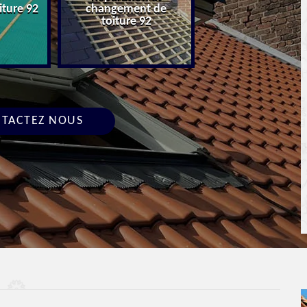
ture 92
changement de
Devis toiture 9
toiture 92
TACTEZ NOUS