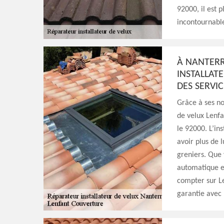
92000, il est 
incontournable
À NANTERR
INSTALLAT
DES SERVIC
Grâce à ses no
de velux Lenfa
le 92000. L’in
avoir plus de 
greniers. Que 
automatique et
compter sur Le
garantie avec