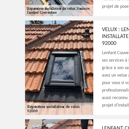
projet de pose
VELUX : L
INSTALLAT
92000
Lenfant Couver
ses services à
grâce à son sa
avez un velux 
pour vous si v
professionnali
aussi reconnu 
projet d’insta
LENFANT C