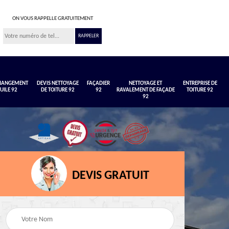
ON VOUS RAPPELLE GRATUITEMENT
CHANGEMENT
DEVIS NETTOYAGE
FAÇADIER
NETTOYAGE ET
ENTREPRISE DE
TUILE 92
DE TOITURE 92
92
RAVALEMENT DE FAÇADE
TOITURE 92
92
DEVIS GRATUIT