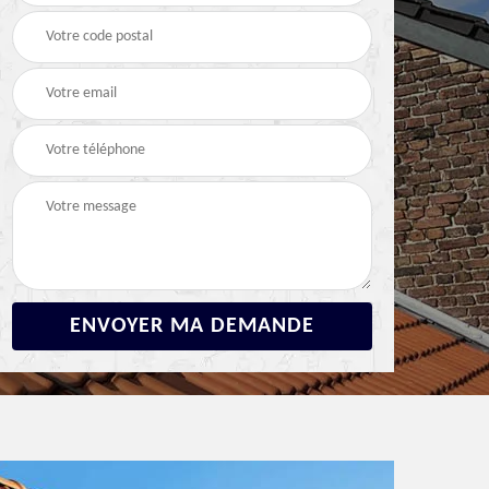
Devis fuite de toiture
Devis réparation de
2
92 Hauts-de-Seine
toiture 92