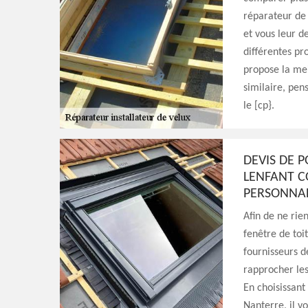
réparateur de 
et vous leur d
différentes pro
propose la mei
similaire, pen
le [cp}.
DEVIS DE P
LENFANT CO
PERSONNAL
Afin de ne rie
fenêtre de toi
fournisseurs d
rapprocher les 
En choisissant
Nanterre, il v