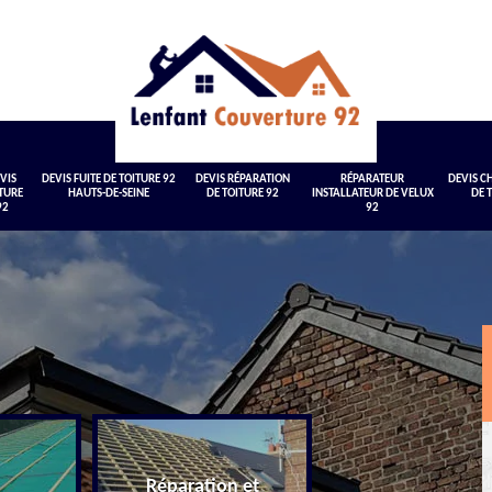
VIS
DEVIS FUITE DE TOITURE 92
DEVIS RÉPARATION
RÉPARATEUR
DEVIS 
TURE
HAUTS-DE-SEINE
DE TOITURE 92
INSTALLATEUR DE VELUX
DE 
92
92
Réparation et